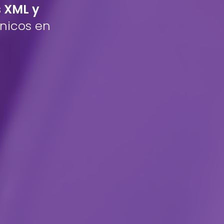
s XML y
nicos en