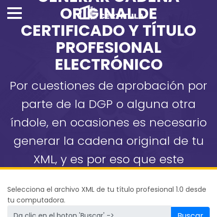
ORIGINAL DE
CERTIFICADO Y TÍTULO
PROFESIONAL
ELECTRÓNICO
Por cuestiones de aprobación por
parte de la DGP o alguna otra
índole, en ocasiones es necesario
generar la cadena original de tu
XML, y es por eso que este
apartado esta diseñado para que
Selecciona el archivo XML de tu título profesional 1.0 desde
lo utilices libremente.
tu computadora.
Buscar