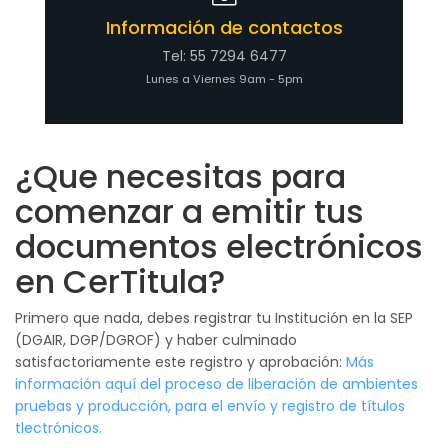
Información de contactos
Tel: 55 7294 6477
Lunes a Viernes 9am - 5pm
¿Que necesitas para
comenzar a emitir tus
documentos electrónicos
en CerTitula?
Primero que nada, debes registrar tu Institución en la SEP
(DGAIR, DGP/DGROF) y haber culminado
satisfactoriamente este registro y aprobación:
Más
información aquí del proceso de liberación de ambientes
pruebas y producción, para el envío y registro de títulos
tlectrónicos.