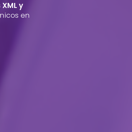
s XML y
nicos en