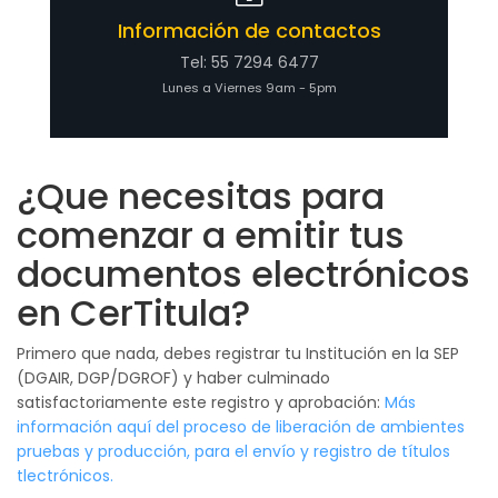
Información de contactos
Tel: 55 7294 6477
Lunes a Viernes 9am - 5pm
¿Que necesitas para
comenzar a emitir tus
documentos electrónicos
en CerTitula?
Primero que nada, debes registrar tu Institución en la SEP
(DGAIR, DGP/DGROF) y haber culminado
satisfactoriamente este registro y aprobación:
Más
información aquí del proceso de liberación de ambientes
pruebas y producción, para el envío y registro de títulos
tlectrónicos.