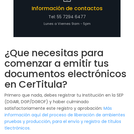
Información de contactos
Tel: 55 7294 6477
Lunes a Viernes 9am - 5pm
¿Que necesitas para
comenzar a emitir tus
documentos electrónicos
en CerTitula?
Primero que nada, debes registrar tu Institución en la SEP
(DGAIR, DGP/DGROF) y haber culminado
satisfactoriamente este registro y aprobación:
Más
información aquí del proceso de liberación de ambientes
pruebas y producción, para el envío y registro de títulos
tlectrónicos.