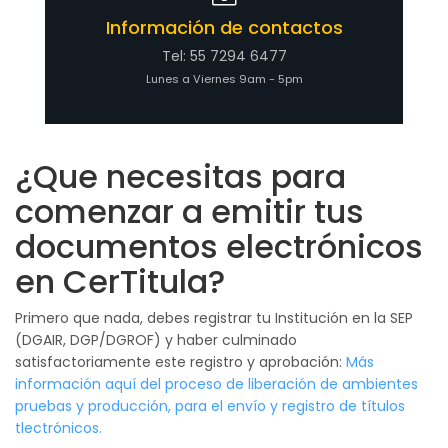
Información de contactos
Tel: 55 7294 6477
Lunes a Viernes 9am - 5pm
¿Que necesitas para
comenzar a emitir tus
documentos electrónicos
en CerTitula?
Primero que nada, debes registrar tu Institución en la SEP
(DGAIR, DGP/DGROF) y haber culminado
satisfactoriamente este registro y aprobación:
Más
información aquí del proceso de liberación de ambientes
pruebas y producción, para el envío y registro de títulos
tlectrónicos.